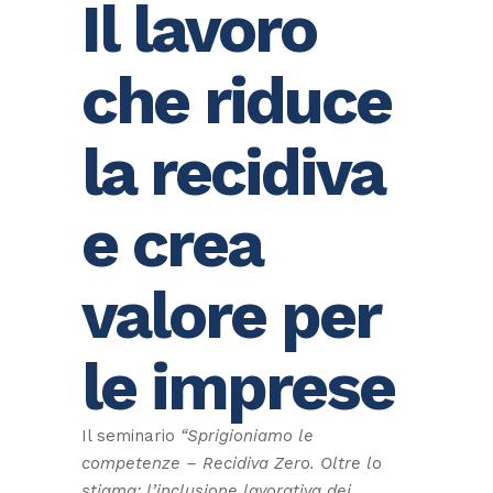
Il lavoro
che riduce
la recidiva
e crea
valore per
le imprese
Il seminario
“Sprigioniamo le
competenze – Recidiva Zero. Oltre lo
stigma: l’inclusione lavorativa dei