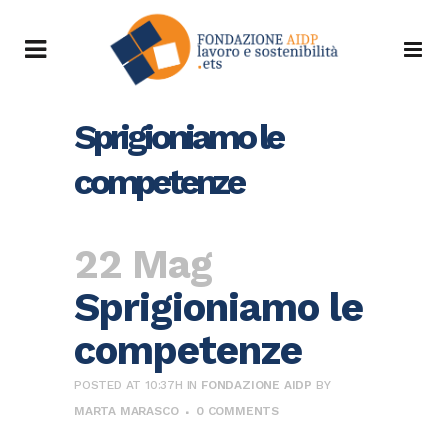
Sprigioniamo le
competenze
22 Mag
Sprigioniamo le
competenze
POSTED AT 10:37H
IN
FONDAZIONE AIDP
BY
MARTA MARASCO
0 COMMENTS